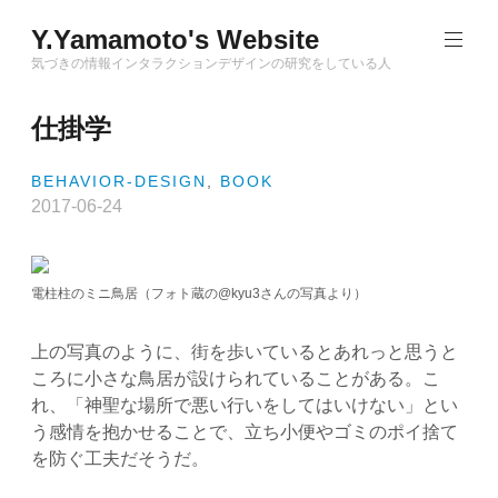
Skip
Y.Yamamoto's Website
to
content
気づきの情報インタラクションデザインの研究をしている人
仕掛学
BEHAVIOR-DESIGN
,
BOOK
2017-06-24
電柱柱のミニ鳥居（フォト蔵の@kyu3さんの写真より）
上の写真のように、街を歩いているとあれっと思うと
ころに小さな鳥居が設けられていることがある。こ
れ、「神聖な場所で悪い行いをしてはいけない」とい
う感情を抱かせることで、立ち小便やゴミのポイ捨て
を防ぐ工夫だそうだ。