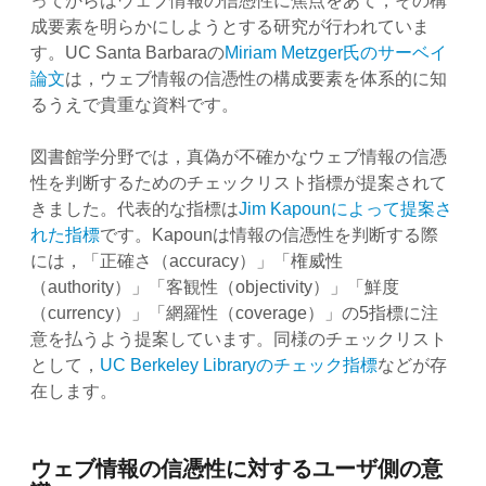
ってからはウェブ情報の信憑性に焦点をあて，その構
成要素を明らかにしようとする研究が行われていま
す。UC Santa Barbaraの
Miriam Metzger氏のサーベイ
論文
は，ウェブ情報の信憑性の構成要素を体系的に知
るうえで貴重な資料です。
図書館学分野では，真偽が不確かなウェブ情報の信憑
性を判断するためのチェックリスト指標が提案されて
きました。代表的な指標は
Jim Kapounによって提案さ
れた指標
です。Kapounは情報の信憑性を判断する際
には，「正確さ（accuracy）」「権威性
（authority）」「客観性（objectivity）」「鮮度
（currency）」「網羅性（coverage）」の5指標に注
意を払うよう提案しています。同様のチェックリスト
として，
UC Berkeley Libraryのチェック指標
などが存
在します。
ウェブ情報の信憑性に対するユーザ側の意