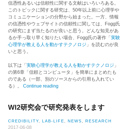
信憑性あるいは信頼性に関する文献はいろいろある。
このトピックに関する研究は、50年以上前に心理学や
コミュニケーションの分野から始まった。一方、情報
の信憑性やウェブサイトの信頼性に関しては、Fogg氏
の研究にまず当たるのが良いと思う。どんな知見があ
るか手っ取り早く知りたい場合、Fogg氏の著作「
実験
心理学が教える人を動かすテクノロジ
」を読むのが良
いと思う。
以下は「
実験心理学が教える人を動かすテクノロジ
」
の第6章「信頼とコンピュータ」を簡単にまとめたも
のである（一部、別のソースからの引用も入れてい
“信
る）。
Continue reading
頼
性
WI2研究会で研究発表をします
と
コ
ン
CREDIBILITY
,
LAB-LIFE
,
NEWS
,
RESEARCH
ピ
2017-06-08