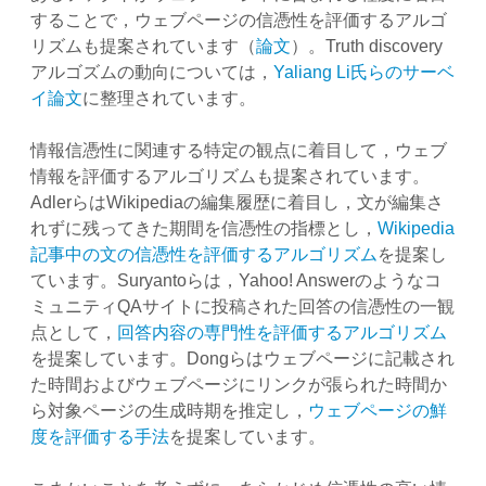
することで，ウェブページの信憑性を評価するアルゴ
リズムも提案されています（
論文
）。Truth discovery
アルゴズムの動向については，
Yaliang Li氏らのサーベ
イ論文
に整理されています。
情報信憑性に関連する特定の観点に着目して，ウェブ
情報を評価するアルゴリズムも提案されています。
AdlerらはWikipediaの編集履歴に着目し，文が編集さ
れずに残ってきた期間を信憑性の指標とし，
Wikipedia
記事中の文の信憑性を評価するアルゴリズム
を提案し
ています。Suryantoらは，Yahoo! Answerのようなコ
ミュニティQAサイトに投稿された回答の信憑性の一観
点として，
回答内容の専門性を評価するアルゴリズム
を提案しています。Dongらはウェブページに記載され
た時間およびウェブページにリンクが張られた時間か
ら対象ページの生成時期を推定し，
ウェブページの鮮
度を評価する手法
を提案しています。