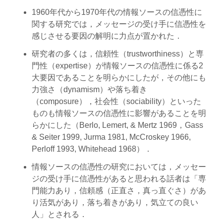
織」
1960年代から1970年代の情報ソースの信憑性に
で
関する研究では，メッセージの受け手に信憑性を
あ
感じさせる要因の解明に力点が置かれた．
る
研究者の多くは，信頼性（trustworthiness）と専
場
門性（expertise）が情報ソースの信憑性に係る2
合”
大要因であることを明らかにしたが，その他にも
力強さ（dynamism）や落ち着き
（composure），社会性（sociability）といった
ものも情報ソースの信憑性に影響があることを明
らかにした（Berlo, Lemert, & Mertz 1969，Gass
& Seiter 1999, Jurma 1981, McCroskey 1966,
Perloff 1993, Whitehead 1968）．
情報ソースの信憑性の研究においては，メッセー
ジの受け手に信憑性があると思われる話者は「専
門能力あり，信頼感（正直さ，真っ直ぐさ）があ
り活気があり，落ち着きがあり，気立ての良い
人」とされる．