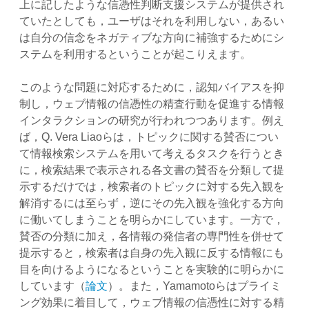
上に記したような信憑性判断支援システムが提供され
ていたとしても，ユーザはそれを利用しない，あるい
は自分の信念をネガティブな方向に補強するためにシ
ステムを利用するということが起こりえます。
このような問題に対応するために，認知バイアスを抑
制し，ウェブ情報の信憑性の精査行動を促進する情報
インタラクションの研究が行われつつあります。例え
ば，Q. Vera Liaoらは，トピックに関する賛否につい
て情報検索システムを用いて考えるタスクを行うとき
に，検索結果で表示される各文書の賛否を分類して提
示するだけでは，検索者のトピックに対する先入観を
解消するには至らず，逆にその先入観を強化する方向
に働いてしまうことを明らかにしています。一方で，
賛否の分類に加え，各情報の発信者の専門性を併せて
提示すると，検索者は自身の先入観に反する情報にも
目を向けるようになるということを実験的に明らかに
しています（
論文
）。また，Yamamotoらはプライミ
ング効果に着目して，ウェブ情報の信憑性に対する精