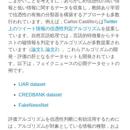
こまかいことを考えずに，あらかじめ信憑性の高い情
報と低い情報に関するデータを収集し，教師あり学習
で信憑性の有無の分類器を構築するアプローチも多数
行われています。例えば，Carlos Castilloらは
Twitter
上のツイート情報の信憑性判定アルゴリズム
を提案し
ています。自然言語処理では，言語的特徴量からテキ
ストの嘘情報を判定するアルゴリズムが多数提案され
ています（
論文1
,
論文2
）。これらアルゴリズムの開
発・評価の肝となるデータセットも開発されていま
す。以下は，フェイクニュースの公開データセットの
例です。
LIAR dataset
CREDBANK dataset
FakeNewsNet
評価アルゴリズムを信憑性判断に有効活用するために
は，アルゴリズムが対象としている情報の種類，およ