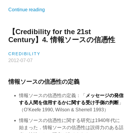
“【Credibility
Continue reading
for
the
【Credibility for the 21st
21st
Century】
Century】4. 情報ソースの信憑性
5.
情
CREDIBILITY
報
2012-07-07
ソ
ー
ス
情報ソースの信憑性の定義
の
信
情報ソースの信憑性の定義：「
メッセージの発信
憑
する人間を信用するかに関する受け手側の判断
」
性
（O’Keefe 1990, Wilson & Sherrell 1993）
に
情報ソースの信憑性に関する研究は1940年代に
係
始まった．情報ソースの信憑性は説得力のある話
る