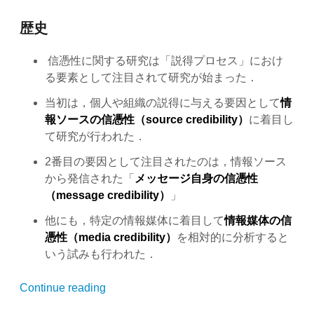
ー
ス
歴史
の
信
信憑性に関する研究は「説得プロセス」におけ
憑
る要素として注目されて研究が始まった．
性”
当初は，個人や組織の説得に与える要因として
情
報ソースの信憑性（source credibility）
に着目し
て研究が行われた．
2番目の要因として注目されたのは，情報ソース
から発信された「
メッセージ自身の信憑性
（message credibility）
」
他にも，特定の情報媒体に着目して
情報媒体の信
憑性（media credibility）
を相対的に分析すると
いう試みも行われた．
“【Credibility
Continue reading
for