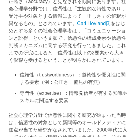
正確さ（accuracy）と見なされる傾向にあります。社
会心理学分野では，信憑性は「主観的な特性であり，
受け手や対象とする情報によって「正しさ」の解釈が
異なるもの」とされています。
Carl Hovland氏
をはじ
めとする多くの社会心理学者は，「コミュニケーショ
ンと説得」という文脈で，信憑性の構成要素や信憑性
判断メカニズムに関する研究を行ってきました。これ
までの研究によると，信憑性は以下の2要素から大き
く影響を受けるということが明らかにされています。
信頼性（trustworthiness）：道徳性や優良性に関
する要素（例：公正さ，偏見の有無）
専門性（expertise）：情報発信者が有する知識や
スキルに関連する要素
社会心理学分野で信憑性に関する研究が始まった当時
は，信憑性の対象として新聞等のオールドメディアに
焦点が当てた研究がなされていました。2000年代に入