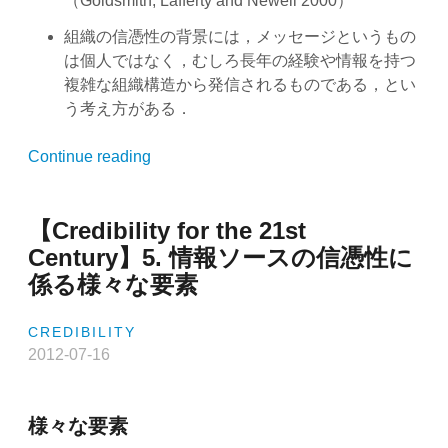
（Goldsmith, Lafferty and Newell 2000）
組織の信憑性の背景には，メッセージというもの
は個人ではなく，むしろ長年の経験や情報を持つ
複雑な組織構造から発信されるものである，とい
う考え方がある．
“【Credibility
Continue reading
for
the
【Credibility for the 21st
21st
Century】
Century】5. 情報ソースの信憑性に
6.
係る様々な要素
「情
報
CREDIBILITY
ソ
2012-07-16
ー
ス
=
様々な要素
組