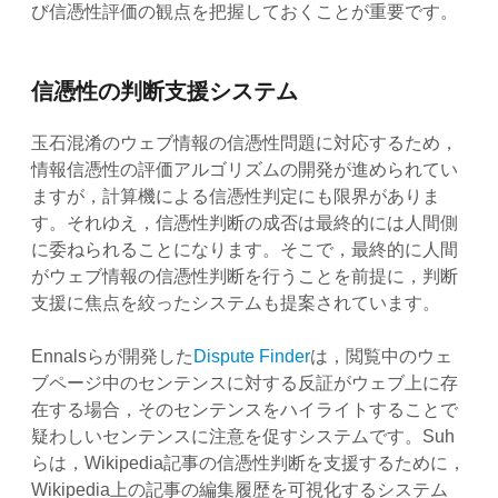
び信憑性評価の観点を把握しておくことが重要です。
信憑性の判断支援システム
玉石混淆のウェブ情報の信憑性問題に対応するため，
情報信憑性の評価アルゴリズムの開発が進められてい
ますが，計算機による信憑性判定にも限界がありま
す。それゆえ，信憑性判断の成否は最終的には人間側
に委ねられることになります。そこで，最終的に人間
がウェブ情報の信憑性判断を行うことを前提に，判断
支援に焦点を絞ったシステムも提案されています。
Ennalsらが開発した
Dispute Finder
は，閲覧中のウェ
ブページ中のセンテンスに対する反証がウェブ上に存
在する場合，そのセンテンスをハイライトすることで
疑わしいセンテンスに注意を促すシステムです。Suh
らは，Wikipedia記事の信憑性判断を支援するために，
Wikipedia上の記事の編集履歴を可視化するシステム