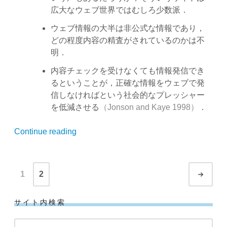
広大なウェブ世界ではむしろ少数派．
ウェブ情報の大半は非公式な情報であり，
どの程度内容の精査がされているのかは不
明．
内容チェックを受けなくても情報発信でき
るということが，正確な情報をウェブで発
信しなければという社会的なプレッシャー
を低減させる
（Jonson and Kaye 1998）
．
“【Credibility
Continue reading
for
the
Posts
21st
1
2
Olde
navigation
Century】
2.
サイト内検索
ウ
ェ
検