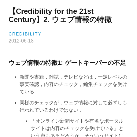
the
【Credibility for the 21st
21st
Century】
Century】2. ウェブ情報の特徴
3.
信
CREDIBILITY
憑
2012-06-18
性
研
究
ウェブ情報の特徴1: ゲートキーパーの不足
の
歴
新聞や書籍，雑誌，テレビなどは，一定レベルの
史”
事実確認，内容のチェック，編集チェックを受け
ている．
同様のチェックが，ウェブ情報に対して必ずしも
行われているわけではない．
「オンライン新聞サイトや有名なポータル
サイトは内容のチェックを受けている」と
いう声もあるだろうが，そういうサイトは