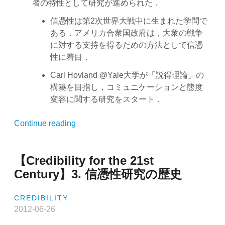
者の特性として研究が進められた．
様々
な
信憑性は第2次世界大戦中に生まれた学問で
要
ある．アメリカ合衆国政府は，大衆の戦争
素”
に対する支持を得るための方法として信憑
性に着目．
Carl Hovland @Yale大学が「説得理論」の
構築を目指し，コミュニケーションと態度
変容に関する研究をスタート．
“【Credibility
Continue reading
for
the
【Credibility for the 21st
21st
Century】
Century】3. 信憑性研究の歴史
4.
情
CREDIBILITY
報
2012-06-26
ソ