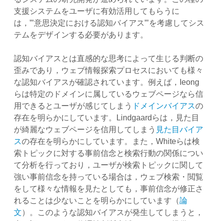
支援システムをユーザに有効活用してもらうに
は，”’意思決定における認知バイアス”’を考慮してシス
テムをデザインする必要があります。
認知バイアスとは直感的な思考によって生じる判断の
歪みであり，ウェブ情報探索プロセスにおいても様々
な認知バイアスが確認されています。例えば，Ieong
らは特定のドメインに属しているウェブページなら信
用できるとユーザが感じてしまう
ドメインバイアス
の
存在を明らかにしています。Lindgaardらは，見た目
が綺麗なウェブページを信用してしまう
見た目バイア
ス
の存在を明らかにしています。また，Whiteらは検
索トピックに対する事前信念と検索行動の関係につい
て分析を行っており，ユーザが検索トピックに関して
強い事前信念を持っている場合は，ウェブ検索・閲覧
をして様々な情報を見たとしても，事前信念が修正さ
れることは少ないことを明らかにしています（
論
文
）。このような認知バイアスが発生してしまうと，