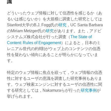
識
どういったウェブ情報に対して信憑性を感じるか（あ
るいは感じないか）を大規模に調査した研究としては
Stanford大学のB.J. Fogg氏の
研究
，UC Santa Barbara
のMiriam Metzger氏の
研究
があります。また，アドビ
システムズ株式会社が行った調査（
The State of
Content: Rules of Engagement
）によると，日本のミ
レニアル世代の約8割がウェブ上のコンテンツの信憑
性を疑わない傾向にあることが明らかになっていま
す。
特定のウェブ情報に焦点を絞って，ウェブ情報の信憑
性に対するユーザの意識を調査した研究事例もありま
す。ウェブ検索エンジンに対するユーザの信憑性に関
する研究としては，Nakamuraらが行った
研究事例
が
挙げられます。