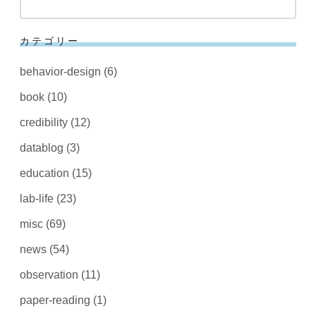
ブ
索
情
報
カテゴリー
の
特
behavior-design
(6)
徴”
book
(10)
credibility
(12)
datablog
(3)
education
(15)
lab-life
(23)
misc
(69)
news
(54)
observation
(11)
paper-reading
(1)