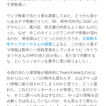
す胡散臭い。
ウェブ検索で当たり屋を調査してみた。どうやら昔か
らあるデマ情報だそうだ。80、90年代年代に出回った
デマらしい。案の定、怪文書の内容もよく似たものだ
った。なぜ、今このタイミングでこのデマ情報が流れ
るのか、発信源はどこだったのかだろうか。
立命館大
学サトウタツヤさんの調査
によると、この当たり屋デ
マ情報は数年に一回程度発生しているそうだ（サトウ
タツヤさんのHPの見た目が良い。見た目で判断する
な、というメッセージを勝手に受け取りました）。
今回の当たり屋情報が最終的にTrueかFalseなのかは
分からないが、いつの時代も変わらず、人はデマっぽ
い情報に振り回されてしまうのかと思うと、どっと疲
れた。これだけインターネットが発達しているのだか
ら、すぐに調べられるはずなのに… やっぱり情報を読
み解く力は向上していないのか。今も昔もそう変わら