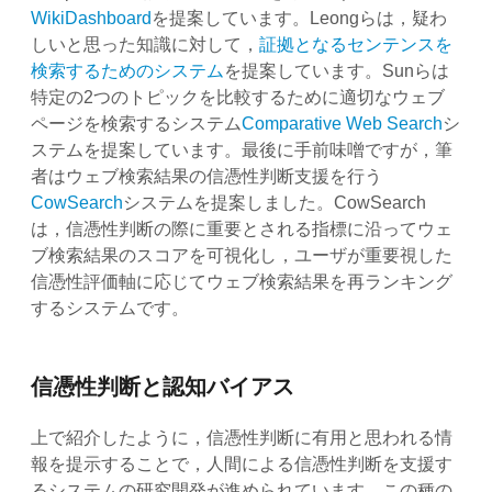
WikiDashboard
を提案しています。Leongらは，疑わ
しいと思った知識に対して，
証拠となるセンテンスを
検索するためのシステム
を提案しています。Sunらは
特定の2つのトピックを比較するために適切なウェブ
ページを検索するシステム
Comparative Web Search
シ
ステムを提案しています。最後に手前味噌ですが，筆
者はウェブ検索結果の信憑性判断支援を行う
CowSearch
システムを提案しました。CowSearch
は，信憑性判断の際に重要とされる指標に沿ってウェ
ブ検索結果のスコアを可視化し，ユーザが重要視した
信憑性評価軸に応じてウェブ検索結果を再ランキング
するシステムです。
信憑性判断と認知バイアス
上で紹介したように，信憑性判断に有用と思われる情
報を提示することで，人間による信憑性判断を支援す
るシステムの研究開発が進められています。この種の