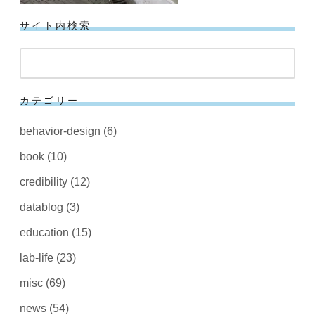
サイト内検索
検
索
カテゴリー
behavior-design
(6)
book
(10)
credibility
(12)
datablog
(3)
education
(15)
lab-life
(23)
misc
(69)
news
(54)