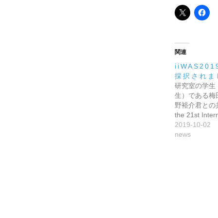
関連
iiWAS20
採択されま
研究室の学生
生）である梅
野裕介君との
the 21st Inte
2019-10-02
news