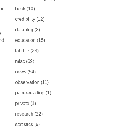
 on
book
(10)
credibility
(12)
datablog
(3)
e
nd
education
(15)
lab-life
(23)
misc
(69)
news
(54)
observation
(11)
paper-reading
(1)
private
(1)
research
(22)
statistics
(6)