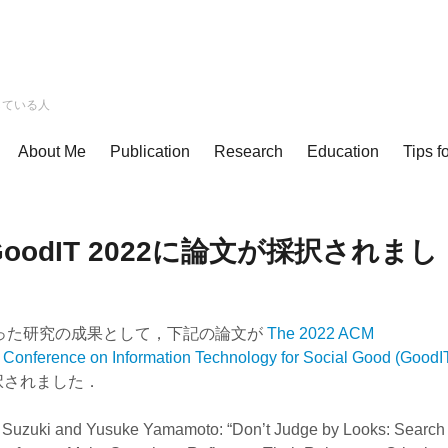
している人
About Me
Publication
Research
Education
Tips f
GoodIT 2022に論文が採択されまし
った研究の成果として，下記の論文が
The 2022 ACM
l Conference on Information Technology for Social Good (GoodI
択されました．
 Suzuki and Yusuke Yamamoto: “Don’t Judge by Looks: Search