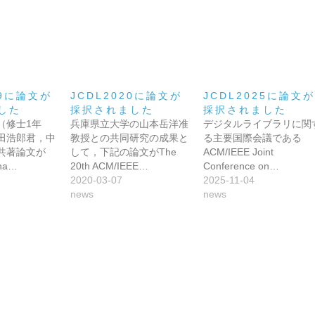
19に論文が
JCDL2020に論文が
JCDL2025に論文が
した
採択されました
採択されました
（修士1年
兵庫県立大学の山本岳洋准
デジタルライブラリに関
田浩郎君，中
教授との共同研究の成果と
る主要国際会議である
共著論文が
して，下記の論文がThe
ACM/IEEE Joint
rna…
20th ACM/IEEE…
Conference on…
2020-03-07
2025-11-04
news
news