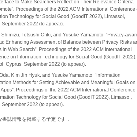
terface to Make Searchers Reflect on Their Relevance Criteria
mote”, Proceedings of the 2022 ACM International Conference
tion Technology for Social Good (GoodIT 2022), Limassol,
 September 2022 (to appear).
 Shimizu, Tetsushi Ohki, and Yusuke Yamamoto: “Privacy-awar
ts: Enhancing Assessment of Balance between Privacy Risks a
s in Web Search”, Proceedings of the 2022 ACM International
nce on Information Technology for Social Good (GoodIT 2022),
l, Cyprus, September 2022 (to appear).
Oda, Kim Jin Hyuk, and Yusuke Yamamoto: “Information
ation Methods for Setting Achievable and Meaningful Goals on
 Apps”, Proceedings of the 2022 ACM International Conference
rmation Technology for Social Good (GoodIT 2022), Limassol,
 September 2022 (to appear).
な書誌情報を掲載する予定です．