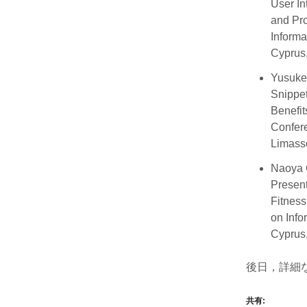
User In
and Pro
Informa
Cyprus,
Yusuke
Snippe
Benefit
Confere
Limasso
Naoya 
Present
Fitness
on Info
Cyprus,
後日，詳細
共有: