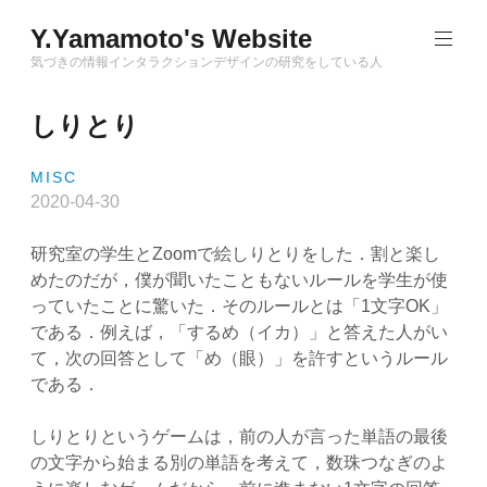
Skip
Y.Yamamoto's Website
to
content
気づきの情報インタラクションデザインの研究をしている人
しりとり
MISC
2020-04-30
研究室の学生とZoomで絵しりとりをした．割と楽し
めたのだが，僕が聞いたこともないルールを学生が使
っていたことに驚いた．そのルールとは「1文字OK」
である．例えば，「するめ（イカ）」と答えた人がい
て，次の回答として「め（眼）」を許すというルール
である．
しりとりというゲームは，前の人が言った単語の最後
の文字から始まる別の単語を考えて，数珠つなぎのよ