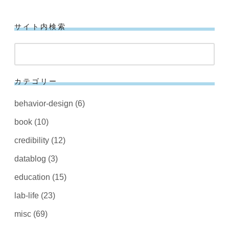
サイト内検索
検
索
カテゴリー
behavior-design
(6)
book
(10)
credibility
(12)
datablog
(3)
education
(15)
lab-life
(23)
misc
(69)