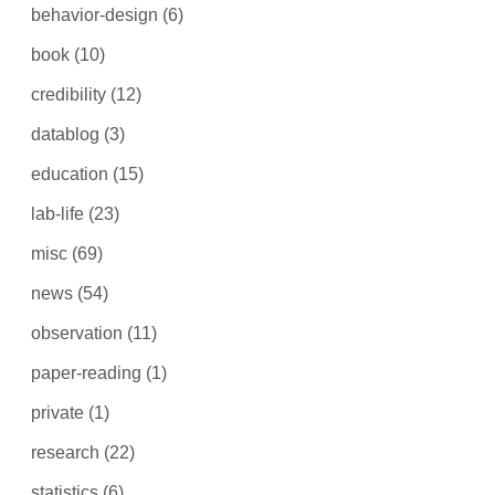
behavior-design
(6)
book
(10)
credibility
(12)
datablog
(3)
education
(15)
lab-life
(23)
misc
(69)
news
(54)
observation
(11)
paper-reading
(1)
private
(1)
research
(22)
statistics
(6)