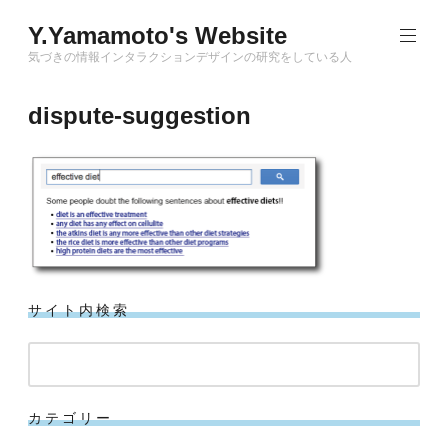
Skip
Y.Yamamoto's Website
to
content
気づきの情報インタラクションデザインの研究をしている人
dispute-suggestion
サイト内検索
検
索
カテゴリー