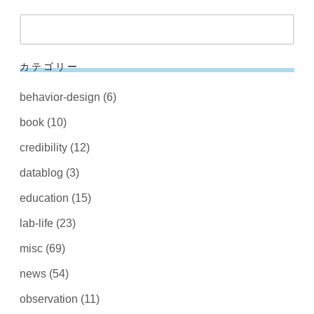
検
索
カテゴリー
behavior-design
(6)
book
(10)
credibility
(12)
datablog
(3)
education
(15)
lab-life
(23)
misc
(69)
news
(54)
observation
(11)