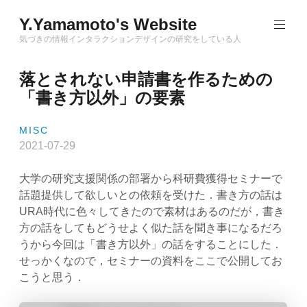
Skip
Y.Yamamoto's Website
to
content
気づきの情報インタラクションデザインの研究をしている人
落とされない申請書を作るための
「書き方以外」の要素
MISC
2021-07-29
大学の研究支援関係の部署から科研費獲得セミナーで
話題提供して欲しいとの依頼を受けた．書き方の話は
URA時代に色々してきたので素材はあるのだが，書き
方の話をしてもどうせよく似た話を聞き事になるだろ
うから今回は「書き方以外」の話をすることにした．
せっかくなので，セミナーの資料をここで公開してお
こうと思う．