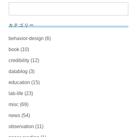
検
索
カテゴリー
behavior-design
(6)
book
(10)
credibility
(12)
datablog
(3)
education
(15)
lab-life
(23)
misc
(69)
news
(54)
observation
(11)