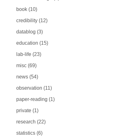
book
(10)
credibility
(12)
datablog
(3)
education
(15)
lab-life
(23)
misc
(69)
news
(54)
observation
(11)
paper-reading
(1)
private
(1)
research
(22)
statistics
(6)