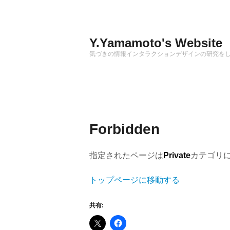
Skip
to
content
Y.Yamamoto's Website
気づきの情報インタラクションデザインの研究を
Forbidden
指定されたページは
Private
カテゴリ
トップページに移動する
共有: