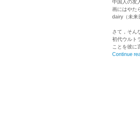
中国人の友
画にはやたら詳し
dairy（
さて，そん
初代ウルト
ことを彼に
Continue re