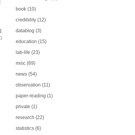
漫
book
(10)
credibility
(12)
は
datablog
(3)
の
education
(15)
lab-life
(23)
misc
(69)
news
(54)
observation
(11)
paper-reading
(1)
private
(1)
research
(22)
statistics
(6)