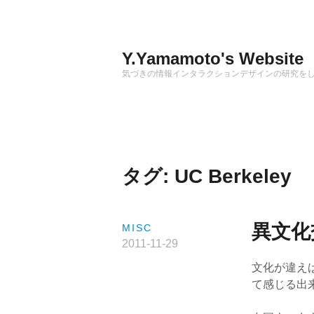
Skip
to
content
Y.Yamamoto's Website
気づきの情報インタラクションデザインの研究を
タグ:
UC Berkeley
異文化
MISC
2011-11-29
文化が違え
て感じる出