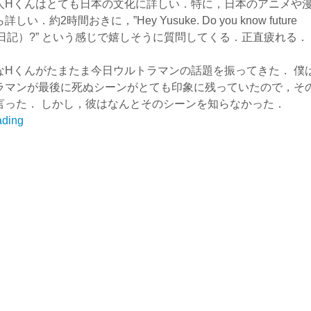
人Hくんはとても日本の文化に詳しい．特に，日本のアニメや
い．約2時間おきに，”Hey Yusuke. Do you know future
未来日記）?” という感じで嬉しそうに質問してくる．正直疲れる．
なHくんがたまたま今日ウルトラマンの話題を振ってきた． 僕
ラマンが最後に死ぬシーンがとても印象に残っていたので，そ
言った． しかし，彼はなんとそのシーンを知らなかった．
“異
ading
文
化
交
流
に
よ
っ
て
新
た
な