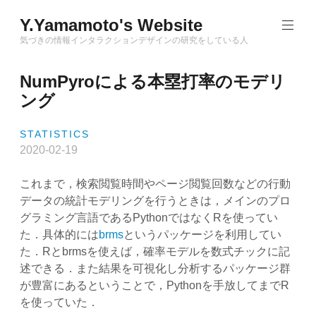
Skip
Y.Yamamoto's Website
to
content
気づきの情報インタラクションデザインの研究をしている人
NumPyroによる本塁打率のモデリ
ング
STATISTICS
2020-02-19
これまで，検索閲覧時間やページ閲覧回数などの行動
データの統計モデリングを行うときは，メインのプロ
グラミング言語であるPythonではなくRを使ってい
た．具体的には
brms
というパッケージを利用してい
た．Rとbrmsを使えば，確率モデルを数式チックに記
述できる．また結果を可視化し分析するパッケージ群
が豊富にあるということで，Pythonを手放してまでR
を使っていた．