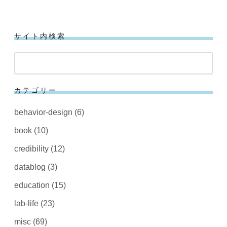
サイト内検索
検
索
カテゴリー
behavior-design
(6)
book
(10)
credibility
(12)
datablog
(3)
education
(15)
lab-life
(23)
misc
(69)