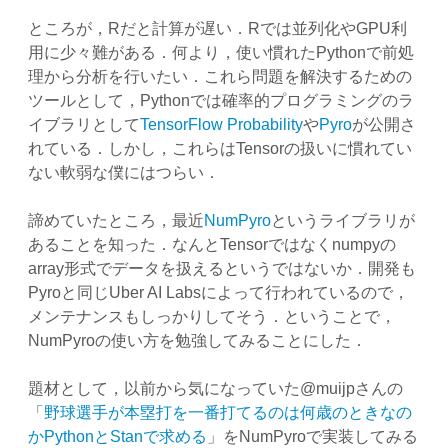
ところが，Rだと計算が遅い．Rでは並列化やGPU利
用に少々難がある．何より，使い慣れたPythonで前処
理から分析を行いたい．これら問題を解決するための
ツールとして，Pythonでは確率的プログラミングのラ
イブラリとして
TensorFlow Probability
や
Pyro
が公開さ
れている．しかし，これらはTensorの扱いに慣れてい
ない軟弱な僕にはつらい．
諦めていたところ，最近
NumPyro
というライブラリが
あることを知った．なんとTensorではなくnumpyの
array形式でデータを扱えるというではないか．開発も
Pyroと同じUber AI Labsによって行われているので，
メンテナンスもしっかりしてそう．ということで，
NumPyroの使い方を勉強してみることにした．
題材として，以前から気になっていた@muijpさんの
「
野球選手が本塁打を一番打てるのは何歳のときなの
か
Python
と
Stan
で求める
」をNumPyroで実装してみる