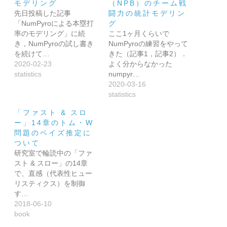
モデリング
（NPB）のチーム戦
先日投稿した記事
闘力の統計モデリン
「NumPyroによる本塁打
グ
率のモデリング」に続
ここ1ヶ月くらいで
き，NumPyroの試し書き
NumPyroの練習をやって
を続けて…
きた（記事1，記事2）．
2020-02-23
よく分からなかった
statistics
numpyr…
2020-03-16
statistics
「ファスト & スロ
ー」14章のトム・W
問題のベイズ推定に
ついて
研究室で輪読中の「ファ
スト & スロー」の14章
で、直感（代表性ヒュー
リスティクス）を制御
す…
2018-06-10
book