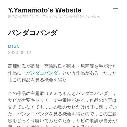
Skip
Y.Yamamoto's Website
to
content
気づきの情報インタラクションデザインの研究をしている人
パンダコパンダ
MISC
2020-09-12
高畑勲氏が監督，宮崎駿氏が脚本・原画等を手がけた
作品に「
パンダコパンダ
」という作品がある．たまた
まこの作品を見る機会を得た．
この作品の主題歌（ミミちゃんとパンダコパンダ），
サビが大変キャッチーで中毒性がある．作品の内容は
覚えていなくても，この歌のサビだけは耳に残ってい
た．パンダコパンダを見る機会を得たので，この主題
歌をじっくり聴いてみたのだが，サビの歌詞が自分が