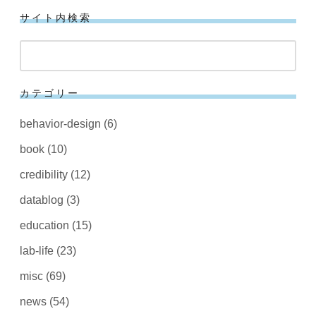
サイト内検索
検
索
カテゴリー
behavior-design
(6)
book
(10)
credibility
(12)
datablog
(3)
education
(15)
lab-life
(23)
misc
(69)
news
(54)